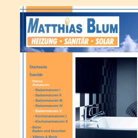
Startseite
Sanitär
-
Hansa
Armaturen
-
Badarmaturen I
-
Badarmaturen II
-
Badarmaturen III
-
Badarmaturen IV
-
Badarmaturen V
-
Küchenarmaturen I
-
Küchenarmaturen II
-
Bette
Baden und Duschen
-
Villeroy & Boch